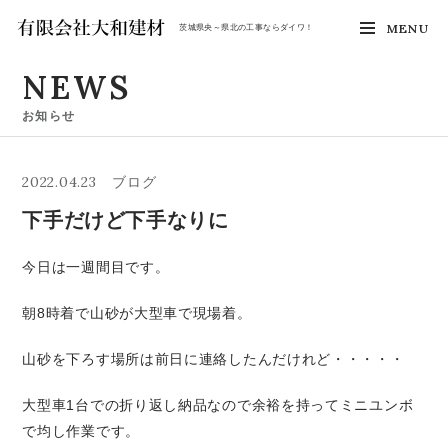
MENU
茨城県央～県北の工事ならダイワ！
NEWS
お知らせ
2022.04.23
ブログ
下手だけど下手なりに
今日は一週間目です。
朝8時着で山砂が大型車で現場着。
山砂を下ろす場所は前日に連絡したんだけれど・・・・・
大型車1台での折り返し納品なので余裕を持ってミニユンボ
で均し作業です。