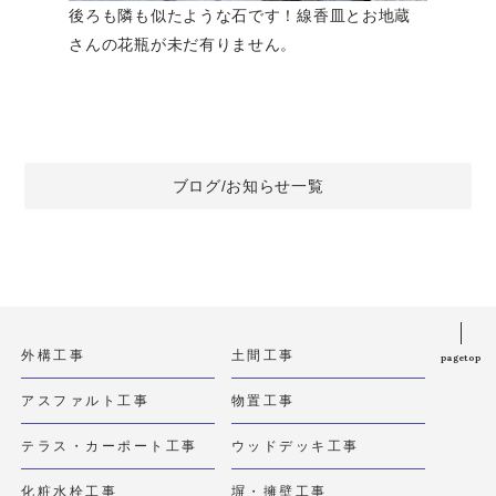
後ろも隣も似たような石です！線香皿とお地蔵
さんの花瓶が未だ有りません。
ブログ/お知らせ一覧
外構工事
土間工事
pagetop
アスファルト工事
物置工事
テラス・カーポート工事
ウッドデッキ工事
化粧水栓工事
塀・擁壁工事