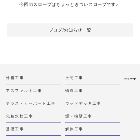
今回のスロープはちょっときついスロープです♪
ブログ/お知らせ一覧
外構工事
土間工事
pagetop
アスファルト工事
物置工事
テラス・カーポート工事
ウッドデッキ工事
化粧水栓工事
塀・擁壁工事
基礎工事
解体工事