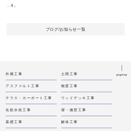
…4」
ブログ/お知らせ一覧
外構工事
土間工事
pagetop
アスファルト工事
物置工事
テラス・カーポート工事
ウッドデッキ工事
化粧水栓工事
塀・擁壁工事
基礎工事
解体工事