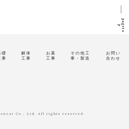
p
a
g
e
t
o
p
基礎
解体
お墓
その他工
お問い
工事
工事
工事
事・製造
合わせ
nzai Co., Ltd. All rights reserved.