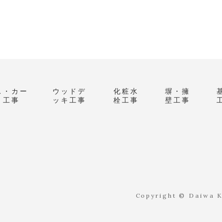
ス・カー
ウッドデ
化粧水
塀・擁
ト工事
ッキ工事
栓工事
壁工事
Copyright © Daiwa Ke