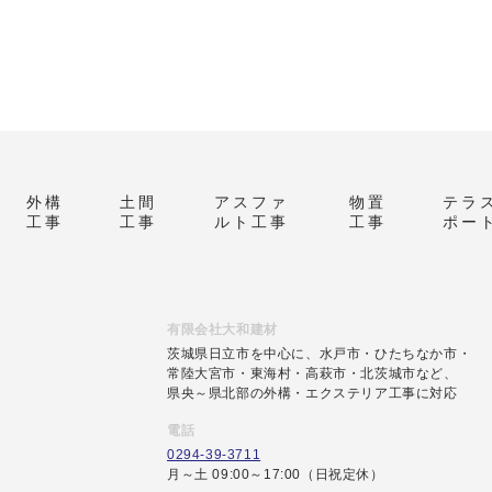
外構
土間
アスファ
物置
テラ
工事
工事
ルト工事
工事
ポー
有限会社大和建材
茨城県日立市を中心に、水戸市・ひたちなか市・
常陸大宮市・東海村・高萩市・北茨城市など、
県央～県北部の外構・エクステリア工事に対応
電話
0294-39-3711
月～土 09:00～17:00（日祝定休）