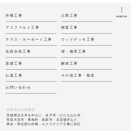
外構工事
土間工事
pagetop
アスファルト工事
物置工事
テラス・カーポート工事
ウッドデッキ工事
化粧水栓工事
塀・擁壁工事
基礎工事
解体工事
お墓工事
その他工事・製造
お問い合わせ
有限会社大和建材
茨城県日立市を中心に、水戸市・ひたちなか市・
常陸大宮市・東海村・高萩市・北茨城市など、
県央～県北部の外構・エクステリア工事に対応