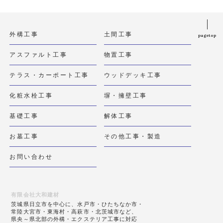
外構工事
土間工事
pagetop
アスファルト工事
物置工事
テラス・カーポート工事
ウッドデッキ工事
化粧水栓工事
塀・擁壁工事
基礎工事
解体工事
お墓工事
その他工事・製造
お問い合わせ
有限会社大和建材
茨城県日立市を中心に、水戸市・ひたちなか市・
常陸大宮市・東海村・高萩市・北茨城市など、
県央～県北部の外構・エクステリア工事に対応