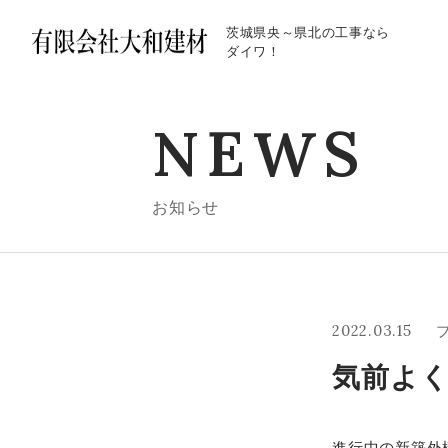
茨城県央～県北の工事なら
ダイワ！
NEWS
お知らせ
2022.03.15
気前よ
進行中の新築外