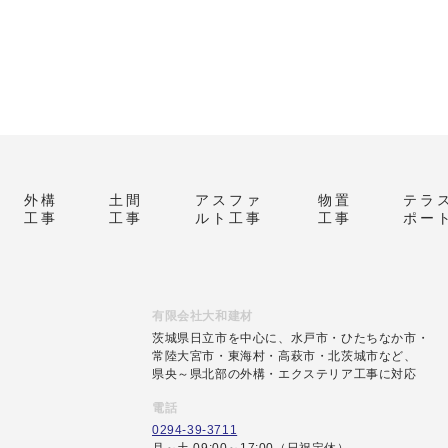
外構
土間
アスファ
物置
テラ
工事
工事
ルト工事
工事
ポー
有限会社大和建材
茨城県日立市を中心に、水戸市・ひたちなか市・
常陸大宮市・東海村・高萩市・北茨城市など、
県央～県北部の外構・エクステリア工事に対応
電話
0294-39-3711
月～土 09:00～17:00（日祝定休）