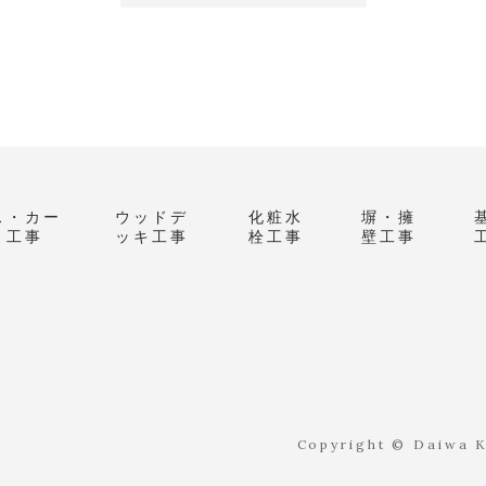
ス・カー
ウッドデ
化粧水
塀・擁
ト工事
ッキ工事
栓工事
壁工事
Copyright © Daiwa Ke