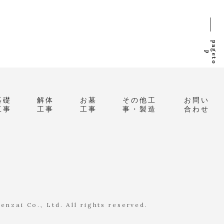
p
a
g
e
t
o
p
基礎
解体
お墓
その他工
お問い
工事
工事
工事
事・製造
合わせ
nzai Co., Ltd. All rights reserved.