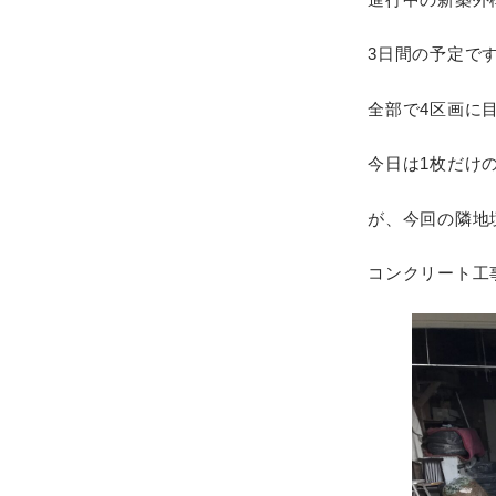
3日間の予定で
全部で4区画に
今日は1枚だけ
が、今回の隣地
コンクリート工