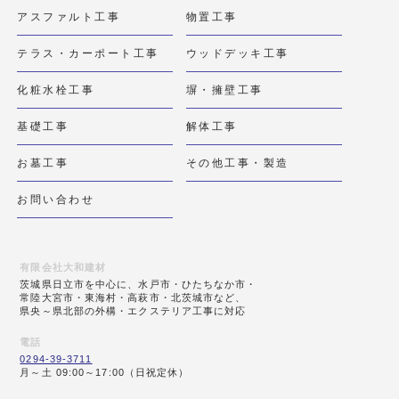
アスファルト工事
物置工事
テラス・カーポート工事
ウッドデッキ工事
化粧水栓工事
塀・擁壁工事
基礎工事
解体工事
お墓工事
その他工事・製造
お問い合わせ
有限会社大和建材
茨城県日立市を中心に、水戸市・ひたちなか市・
常陸大宮市・東海村・高萩市・北茨城市など、
県央～県北部の外構・エクステリア工事に対応
電話
0294-39-3711
月～土 09:00～17:00（日祝定休）