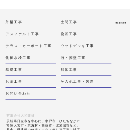
外構工事
土間工事
pagetop
アスファルト工事
物置工事
テラス・カーポート工事
ウッドデッキ工事
化粧水栓工事
塀・擁壁工事
基礎工事
解体工事
お墓工事
その他工事・製造
お問い合わせ
有限会社大和建材
茨城県日立市を中心に、水戸市・ひたちなか市・
常陸大宮市・東海村・高萩市・北茨城市など、
県央～県北部の外構・エクステリア工事に対応