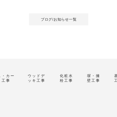
ブログ/お知らせ一覧
ス・カー
ウッドデ
化粧水
塀・擁
ト工事
ッキ工事
栓工事
壁工事