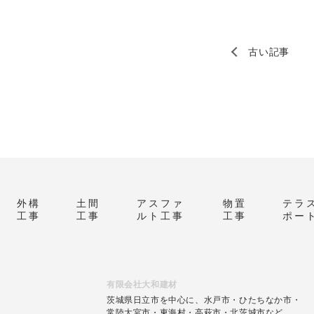
古い記事
外構
土間
アスファ
物置
テラ
工事
工事
ルト工事
工事
ポー
有限会社大和建材
茨城県日立市を中心に、水戸市・ひたちなか市・
常陸大宮市・東海村・高萩市・北茨城市など、