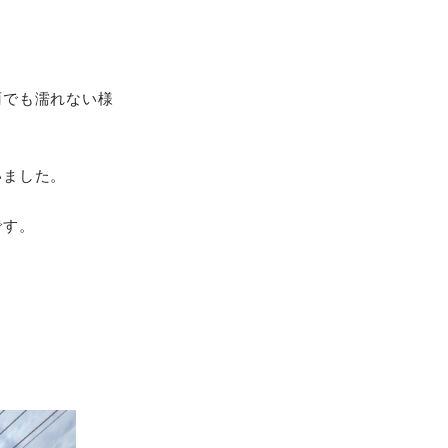
雨でも濡れない様
いました。
です。