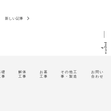
新しい記事
p
a
g
e
t
o
p
基礎
解体
お墓
その他工
お問い
工事
工事
工事
事・製造
合わせ