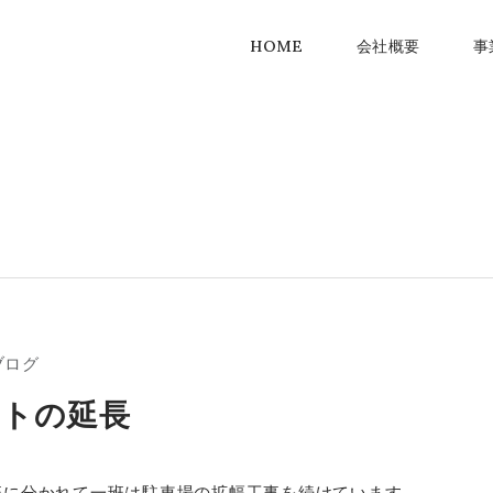
HOME
会社概要
事
ブログ
ートの延長
班に分かれて一班は駐車場の拡幅工事を続けています。