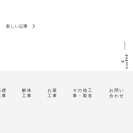
新しい記事
p
a
g
e
t
o
p
基礎
解体
お墓
その他工
お問い
工事
工事
工事
事・製造
合わせ