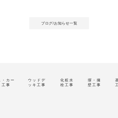
ブログ/お知らせ一覧
ス・カー
ウッドデ
化粧水
塀・擁
ト工事
ッキ工事
栓工事
壁工事