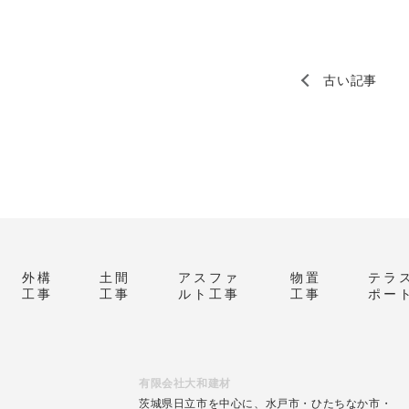
古い記事
外構
土間
アスファ
物置
テラ
工事
工事
ルト工事
工事
ポー
有限会社大和建材
茨城県日立市を中心に、水戸市・ひたちなか市・