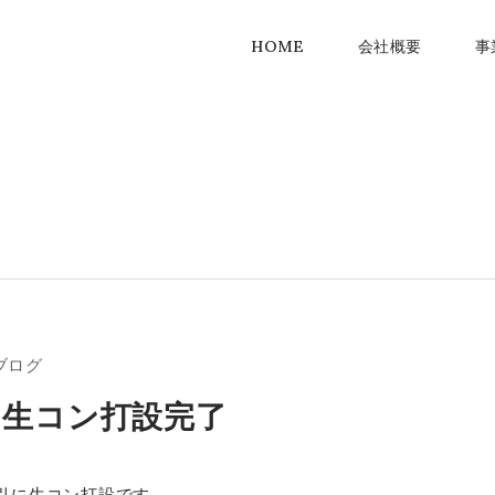
HOME
会社概要
事
ブログ
10生コン打設完了
引に生コン打設です。