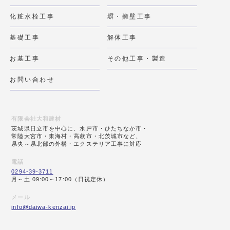
化粧水栓工事
塀・擁壁工事
基礎工事
解体工事
お墓工事
その他工事・製造
お問い合わせ
有限会社大和建材
茨城県日立市を中心に、水戸市・ひたちなか市・
常陸大宮市・東海村・高萩市・北茨城市など、
県央～県北部の外構・エクステリア工事に対応
電話
0294-39-3711
月～土 09:00～17:00（日祝定休）
メール
info@daiwa-kenzai.jp