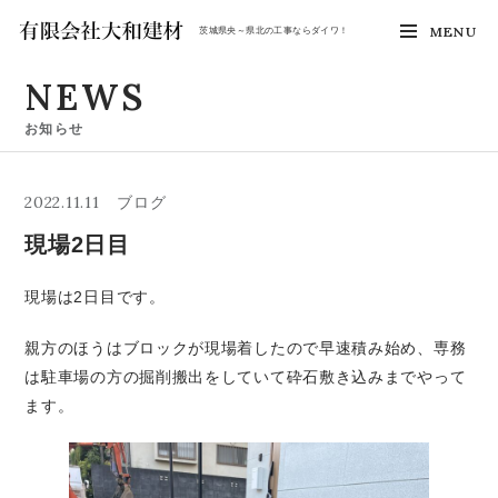
MENU
茨城県央～県北の工事ならダイワ！
NEWS
お知らせ
2022.11.11
ブログ
現場2日目
現場は2日目です。
親方のほうはブロックが現場着したので早速積み始め、専務
は駐車場の方の掘削搬出をしていて砕石敷き込みまでやって
ます。