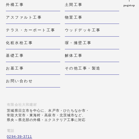
外構工事
土間工事
pagetop
アスファルト工事
物置工事
テラス・カーポート工事
ウッドデッキ工事
化粧水栓工事
塀・擁壁工事
基礎工事
解体工事
お墓工事
その他工事・製造
お問い合わせ
有限会社大和建材
茨城県日立市を中心に、水戸市・ひたちなか市・
常陸大宮市・東海村・高萩市・北茨城市など、
県央～県北部の外構・エクステリア工事に対応
電話
0294-39-3711