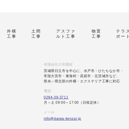
外構
土間
アスファ
物置
テラ
工事
工事
ルト工事
工事
ポー
有限会社大和建材
茨城県日立市を中心に、水戸市・ひたちなか市・
常陸大宮市・東海村・高萩市・北茨城市など、
県央～県北部の外構・エクステリア工事に対応
電話
0294-39-3711
月～土 09:00～17:00（日祝定休）
メール
info@daiwa-kenzai.jp