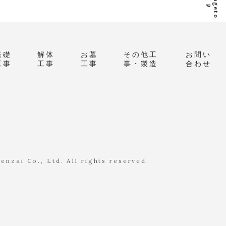
p
a
g
e
t
o
p
基礎
解体
お墓
その他工
お問い
工事
工事
工事
事・製造
合わせ
nzai Co., Ltd. All rights reserved.