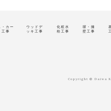
ス・カー
ウッドデ
化粧水
塀・擁
ト工事
ッキ工事
栓工事
壁工事
Copyright © Daiwa Ke