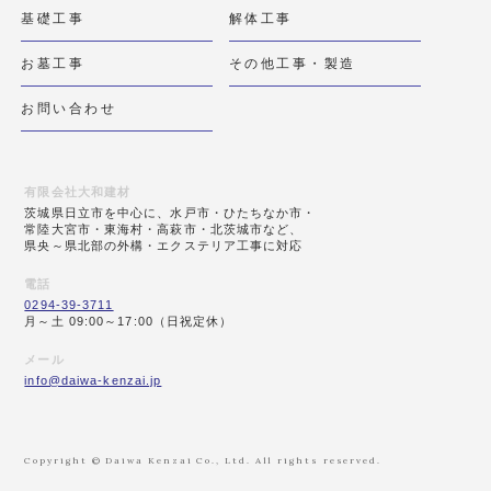
基礎工事
解体工事
お墓工事
その他工事・製造
お問い合わせ
有限会社大和建材
茨城県日立市を中心に、水戸市・ひたちなか市・
常陸大宮市・東海村・高萩市・北茨城市など、
県央～県北部の外構・エクステリア工事に対応
電話
0294-39-3711
月～土 09:00～17:00（日祝定休）
メール
info@daiwa-kenzai.jp
Copyright © Daiwa Kenzai Co., Ltd. All rights reserved.