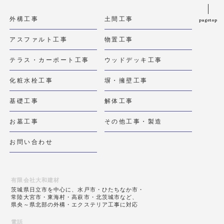
外構工事
土間工事
pagetop
アスファルト工事
物置工事
テラス・カーポート工事
ウッドデッキ工事
化粧水栓工事
塀・擁壁工事
基礎工事
解体工事
お墓工事
その他工事・製造
お問い合わせ
有限会社大和建材
茨城県日立市を中心に、水戸市・ひたちなか市・
常陸大宮市・東海村・高萩市・北茨城市など、
県央～県北部の外構・エクステリア工事に対応
電話